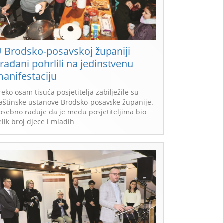
 Brodsko-posavskoj županiji
rađani pohrlili na jedinstvenu
anifestaciju
reko osam tisuća posjetitelja zabilježile su
aštinske ustanove Brodsko-posavske županije.
osebno raduje da je među posjetiteljima bio
elik broj djece i mladih