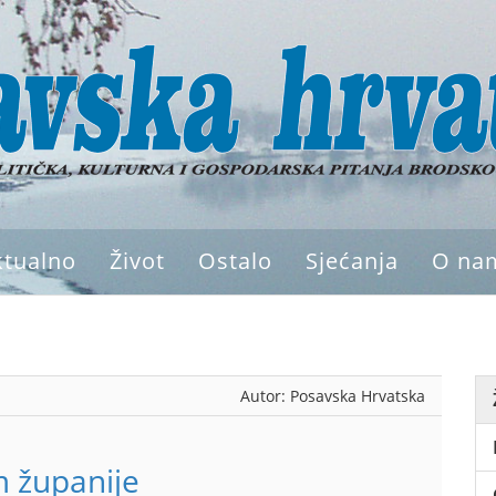
ktualno
Život
Ostalo
Sjećanja
O na
Autor:
Posavska Hrvatska
jem županije