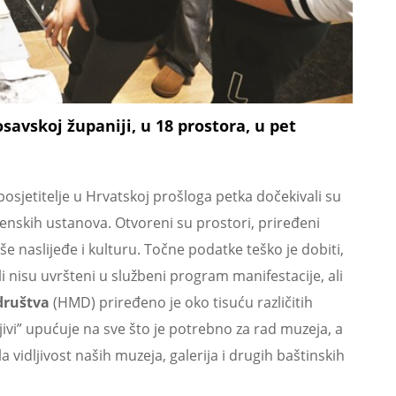
avskoj županiji, u 18 prostora, u pet
posjetitelje u Hrvatskoj prošloga petka dočekivali su
štenskih ustanova. Otvoreni su prostori, priređeni
aše naslijeđe i kulturu. Točne podatke teško je dobiti,
ali nisu uvršteni u službeni program manifestacije, ali
društva
(HMD) priređeno je oko tisuću različitih
jivi” upućuje na sve što je potrebno za rad muzeja, a
la vidljivost naših muzeja, galerija i drugih baštinskih