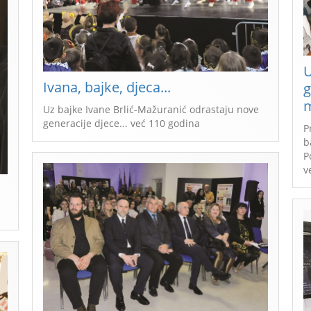
U
Ivana, bajke, djeca...
g
m
Uz bajke Ivane Brlić-Mažuranić odrastaju nove
generacije djece... već 110 godina
P
b
P
v