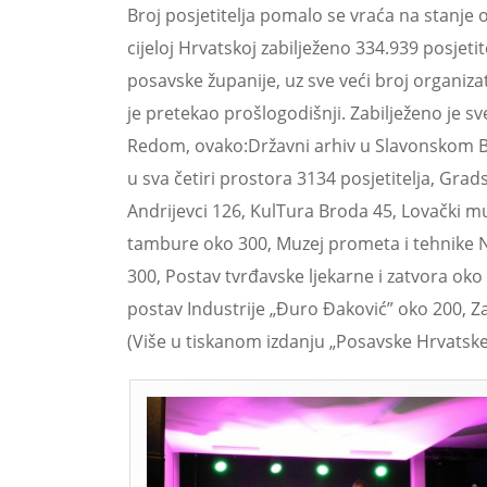
Broj posjetitelja pomalo se vraća na stanje 
cijeloj Hrvatskoj zabilježeno 334.939 posjeti
posavske županije, uz sve veći broj organiza
je pretekao prošlogodišnji. Zabilježeno je sv
Redom, ovako:Državni arhiv u Slavonskom B
u sva četiri prostora 3134 posjetitelja, Gr
Andrijevci 126, KulTura Broda 45, Lovački m
tambure oko 300, Muzej prometa i tehnike N
300, Postav tvrđavske ljekarne i zatvora oko
postav Industrije „Đuro Đaković” oko 200, Zavi
(Više u tiskanom izdanju „Posavske Hrvatske