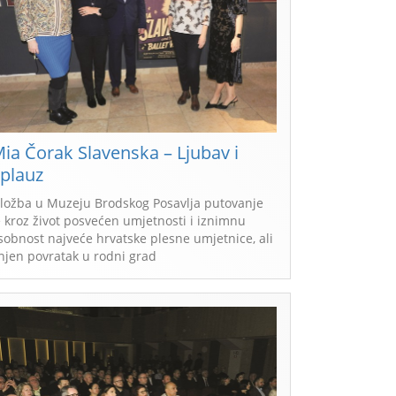
ia Čorak Slavenska – Ljubav i
plauz
zložba u Muzeju Brodskog Posavlja putovanje
e kroz život posvećen umjetnosti i iznimnu
sobnost najveće hrvatske plesne umjetnice, ali
 njen povratak u rodni grad