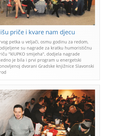
išu priče i kvare nam djecu
rvog petka u veljači, osmu godinu za redom,
odijeljene su nagrade za kratku humorističnu
riču "klUPKO smijeha", dodjela nagrade
jedno je bila i prvi program u energetski
bnovljenoj dvorani Gradske knjižnice Slavonski
rod