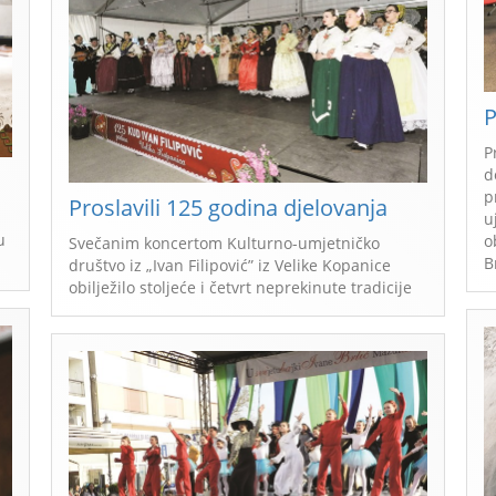
P
P
d
p
Proslavili 125 godina djelovanja
u
u
o
Svečanim koncertom Kulturno-umjetničko
B
društvo iz „Ivan Filipović” iz Velike Kopanice
obilježilo stoljeće i četvrt neprekinute tradicije