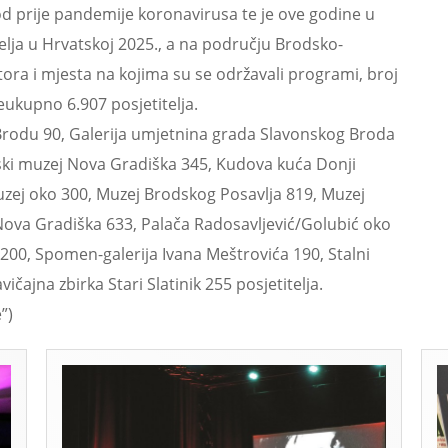
od prije pandemije koronavirusa te je ove godine u
telja u Hrvatskoj 2025., a na području Brodsko-
tora i mjesta na kojima su se održavali programi, broj
eukupno 6.907 posjetitelja.
rodu 90, Galerija umjetnina grada Slavonskog Broda
adski muzej Nova Gradiška 345, Kudova kuća Donji
uzej oko 300, Muzej Brodskog Posavlja 819, Muzej
ova Gradiška 633, Palača Radosavljević/Golubić oko
 200, Spomen-galerija Ivana Meštrovića 190, Stalni
čajna zbirka Stari Slatinik 255 posjetitelja.
”)