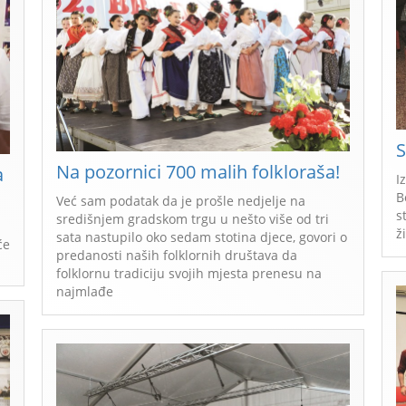
S
Na pozornici 700 malih folkloraša!
a
I
B
Već sam podatak da je prošle nedjelje na
s
središnjem gradskom trgu u nešto više od tri
ž
sata nastupilo oko sedam stotina djece, govori o
će
predanosti naših folklornih društava da
folklornu tradiciju svojih mjesta prenesu na
najmlađe