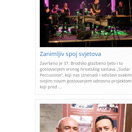
Zanimljiv spoj svjetova
Završeno je 37. Brodsko glazbeno ljeto i to
gostovanjem vrsnog hrvatskog sastava „Sudar
Percussion”, koji nas iznenadi i oduševi svakim
svojim novim gostovanjem odnosno projektom
koji pred ...