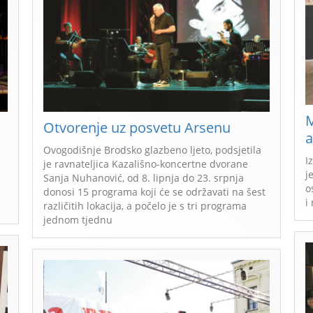
M
Otvorenje uz posvetu Arsenu
a
Ovogodišnje Brodsko glazbeno ljeto, podsjetila
I
je ravnateljica Kazališno-koncertne dvorane
j
Sanja Nuhanović, od 8. lipnja do 23. srpnja
o
donosi 15 programa koji će se održavati na šest
i
različitih lokacija, a počelo je s tri programa
jednom tjednu